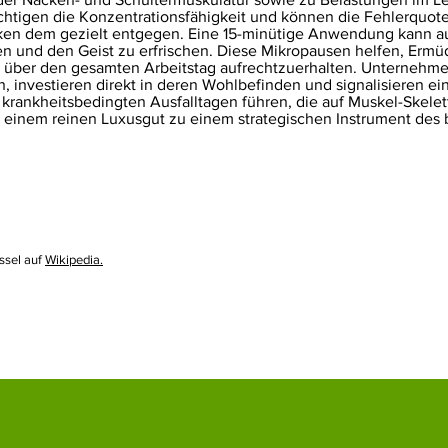
htigen die Konzentrationsfähigkeit und können die Fehlerquot
ken dem gezielt entgegen. Eine 15-minütige Anwendung kann au
egen und den Geist zu erfrischen. Diese Mikropausen helfen, E
t über den gesamten Arbeitstag aufrechtzuerhalten. Unternehmen
n, investieren direkt in deren Wohlbefinden und signalisieren ei
 krankheitsbedingten Ausfalltagen führen, die auf Muskel-Skel
 einem reinen Luxusgut zu einem strategischen Instrument des 
ssel auf
Wikipedia.