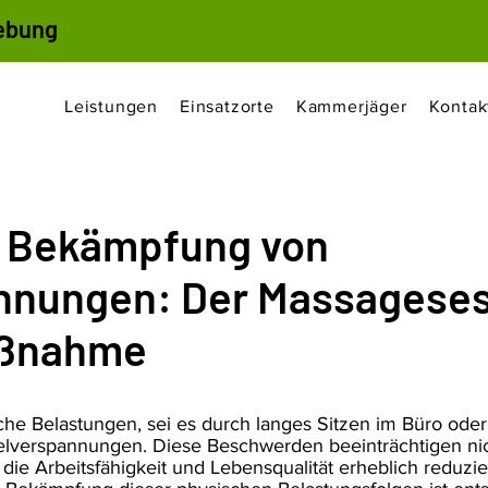
ebung
Leistungen
Einsatzorte
Kammerjäger
Kontak
r Bekämpfung von
nungen: Der Massagesess
aßnahme
che Belastungen, sei es durch langes Sitzen im Büro oder
elverspannungen. Diese Beschwerden beeinträchtigen nic
die Arbeitsfähigkeit und Lebensqualität erheblich reduzie