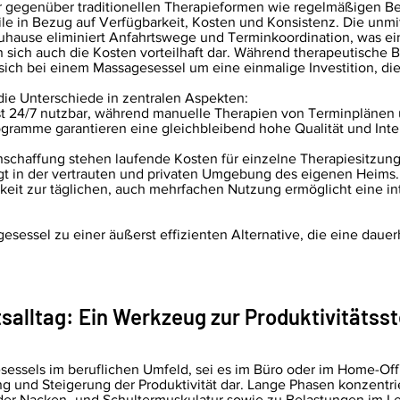
ier gegenüber traditionellen Therapieformen wie regelmäßigen 
e in Bezug auf Verfügbarkeit, Kosten und Konsistenz. Die unmit
hause eliminiert Anfahrtswege und Terminkoordination, was ein
llen sich auch die Kosten vorteilhaft dar. Während therapeutisc
ich bei einem Massagesessel um eine einmalige Investition, die s
 die Unterschiede in zentralen Aspekten:
ist 24/7 nutzbar, während manuelle Therapien von Terminplänen
ogramme garantieren eine gleichbleibend hohe Qualität und Inte
Anschaffung stehen laufende Kosten für einzelne Therapiesitzu
gt in der vertrauten und privaten Umgebung des eigenen Heims.
it zur täglichen, auch mehrfachen Nutzung ermöglicht eine in
essel zu einer äußerst effizienten Alternative, die eine daue
tsalltag: Ein Werkzeug zur Produktivitätss
ssels im beruflichen Umfeld, sei es im Büro oder im Home-Office
und Steigerung der Produktivität dar. Lange Phasen konzentrie
der Nacken- und Schultermuskulatur sowie zu Belastungen im L