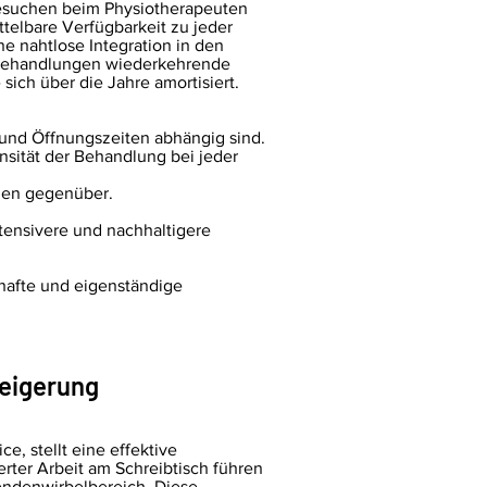
Besuchen beim Physiotherapeuten
telbare Verfügbarkeit zu jeder
e nahtlose Integration in den
he Behandlungen wiederkehrende
ich über die Jahre amortisiert.
 und Öffnungszeiten abhängig sind.
nsität der Behandlung bei jeder
ngen gegenüber.
tensivere und nachhaltigere
rhafte und eigenständige
teigerung
, stellt eine effektive
rter Arbeit am Schreibtisch führen
endenwirbelbereich. Diese